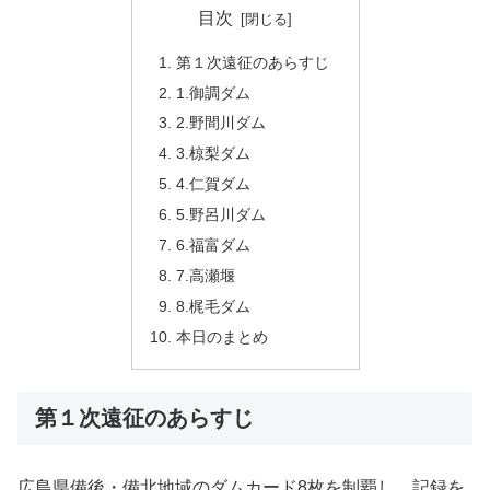
目次
第１次遠征のあらすじ
1.御調ダム
2.野間川ダム
3.椋梨ダム
4.仁賀ダム
5.野呂川ダム
6.福富ダム
7.高瀬堰
8.梶毛ダム
本日のまとめ
第１次遠征のあらすじ
広島県備後・備北地域のダムカード8枚を制覇し、記録を