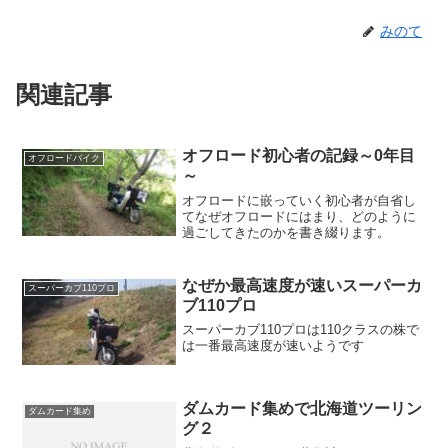
みのて
関連記事
オフロード初心者の記録～0年目
オフロードバイク
～
オフロードに嵌っていく初心者が自省し
てなぜオフロードにはまり、どのように
過ごしてきたのかを書き綴ります。
なぜか最高速度が速いスーパーカ
スーパーカブ110プロ
ブ110プロ
スーパーカブ110プロは110クラスの株で
は一番最高速度が速いようです
ダムカード集めで北海道ツーリン
ダムカード集め
グ２