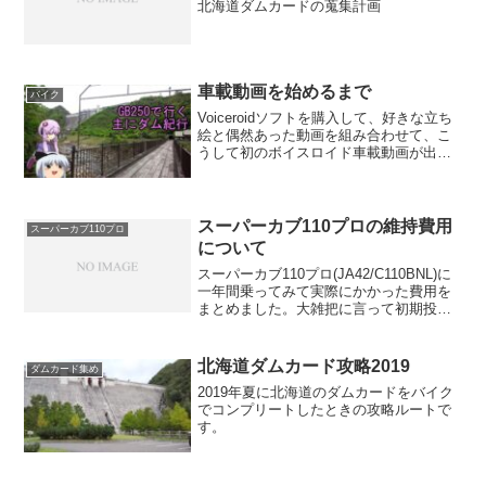
北海道ダムカードの蒐集計画
車載動画を始めるまで
バイク
Voiceroidソフトを購入して、好きな立ち
絵と偶然あった動画を組み合わせて、こ
うして初のボイスロイド車載動画が出来
ました。
スーパーカブ110プロの維持費用
スーパーカブ110プロ
について
スーパーカブ110プロ(JA42/C110BNL)に
一年間乗ってみて実際にかかった費用を
まとめました。大雑把に言って初期投資
が622千円、固定費が年間96,440円、走行
費用が約5円/kmです。
北海道ダムカード攻略2019
ダムカード集め
2019年夏に北海道のダムカードをバイク
でコンプリートしたときの攻略ルートで
す。