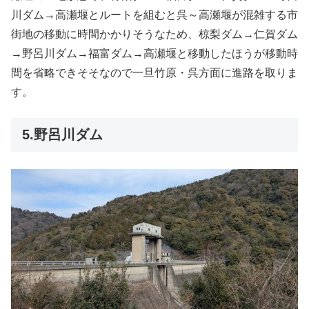
川ダム→高瀬堰とルートを組むと呉～高瀬堰が混雑する市
街地の移動に時間かかりそうなため、椋梨ダム→仁賀ダム
→野呂川ダム→福富ダム→高瀬堰と移動したほうが移動時
間を省略できそそなので一旦竹原・呉方面に進路を取りま
す。
5.野呂川ダム