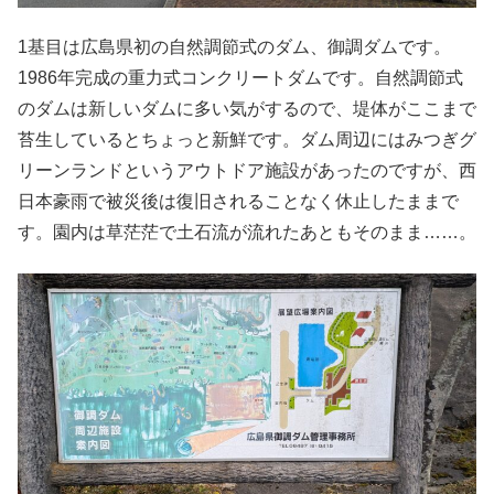
1基目は広島県初の自然調節式のダム、御調ダムです。
1986年完成の重力式コンクリートダムです。自然調節式
のダムは新しいダムに多い気がするので、堤体がここまで
苔生しているとちょっと新鮮です。ダム周辺にはみつぎグ
リーンランドというアウトドア施設があったのですが、西
日本豪雨で被災後は復旧されることなく休止したままで
す。園内は草茫茫で土石流が流れたあともそのまま……。