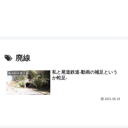
廃線
私と尾道鉄道-動画の補足という
動画制作裏話
か蛇足-
2021.05.19