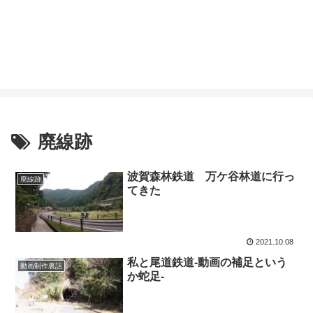
廃線跡
波賀森林鉄道 万ケ谷林道に行っ
廃線跡
てきた
2021.10.08
私と尾道鉄道-動画の補足という
動画制作裏話
か蛇足-