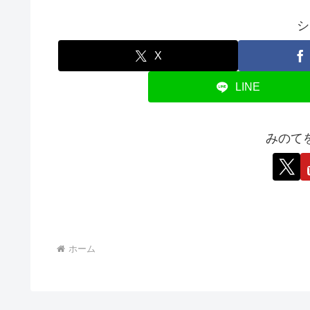
シ
X
LINE
みのて
ホーム