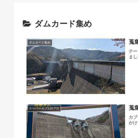
ダムカード集め
蒐
ダムカード集め
テー
まし
蒐
スーパーカブ110プロ
カブ
かけ