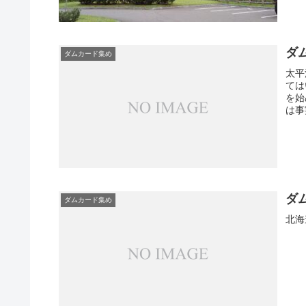
ダ
ダムカード集め
太平
ては
を始
は事
ダ
ダムカード集め
北海