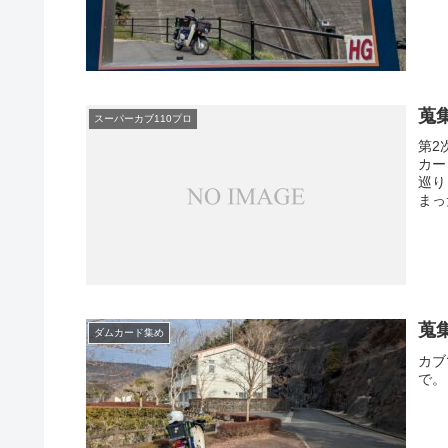
蒐
スーパーカブ110プロ
第2
カー
巡り
まっ
蒐
ダムカード集め
カブ
で。