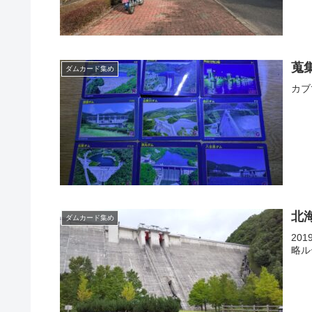
蒐
ダムカード集め
カブ
北
ダムカード集め
20
略ル