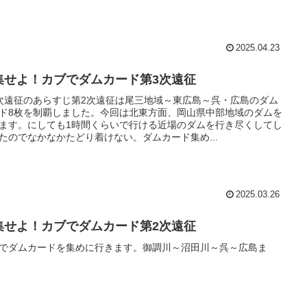
2025.04.23
集せよ！カブでダムカード第3次遠征
次遠征のあらすじ第2次遠征は尾三地域～東広島～呉・広島のダム
ド8枚を制覇しました。今回は北東方面、岡山県中部地域のダムを
ます。にしても1時間くらいで行ける近場のダムを行き尽くしてし
たのでなかなかたどり着けない。ダムカード集め...
2025.03.26
集せよ！カブでダムカード第2次遠征
でダムカードを集めに行きます。御調川～沼田川～呉～広島ま